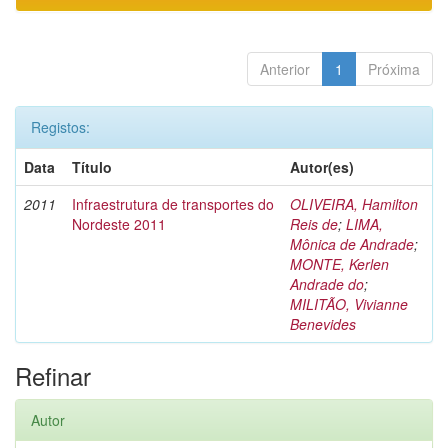
Anterior
1
Próxima
Registos:
Data
Título
Autor(es)
2011
Infraestrutura de transportes do
OLIVEIRA, Hamilton
Nordeste 2011
Reis de
;
LIMA,
Mônica de Andrade
;
MONTE, Kerlen
Andrade do
;
MILITÃO, Vivianne
Benevides
Refinar
Autor