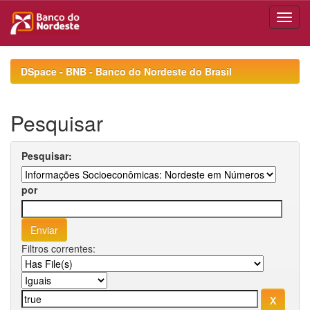
Skip
navigation
DSpace - BNB - Banco do Nordeste do Brasil
Pesquisar
Pesquisar:
por
Filtros correntes: