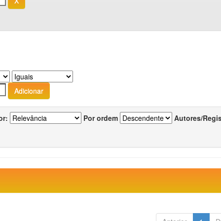
or:
Por ordem
Autores/Regi