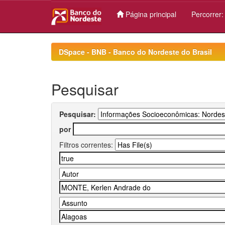
Página principal
Percorrer
Skip
navigation
DSpace - BNB - Banco do Nordeste do Brasil
Pesquisar
Pesquisar:
por
Filtros correntes: