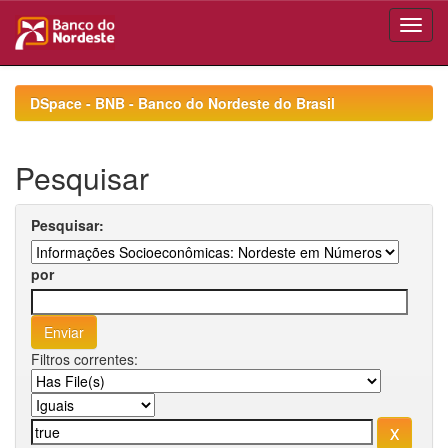
Skip
navigation
DSpace - BNB - Banco do Nordeste do Brasil
Pesquisar
Pesquisar:
por
Filtros correntes: