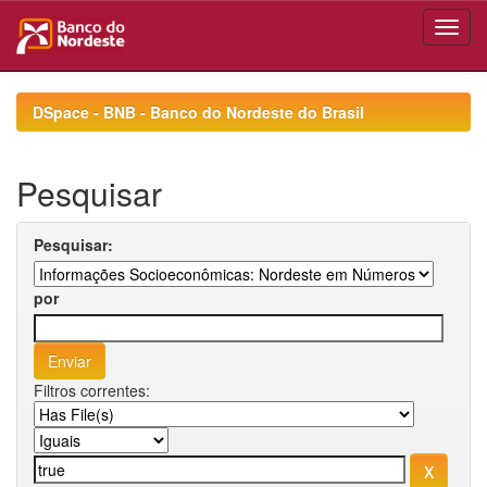
Skip
navigation
DSpace - BNB - Banco do Nordeste do Brasil
Pesquisar
Pesquisar:
por
Filtros correntes: