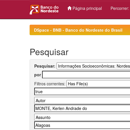
Página principal
Percorrer
Skip
navigation
DSpace - BNB - Banco do Nordeste do Brasil
Pesquisar
Pesquisar:
por
Filtros correntes: