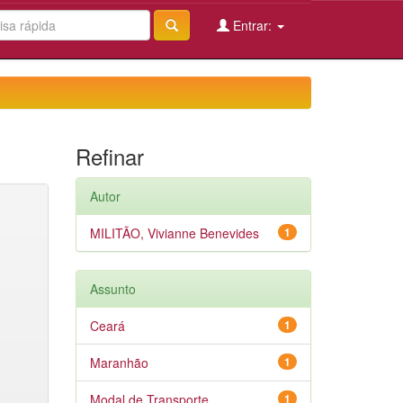
Entrar:
Refinar
Autor
MILITÃO, Vivianne Benevides
1
Assunto
Ceará
1
Maranhão
1
Modal de Transporte
1