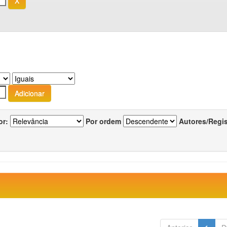
or:
Por ordem
Autores/Regi