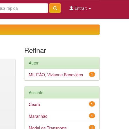
Entrar:
Refinar
Autor
MILITÃO, Vivianne Benevides
1
Assunto
Ceará
1
Maranhão
1
Modal de Transporte
1