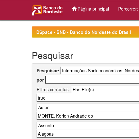
Página principal
Percorrer
Skip
navigation
DSpace - BNB - Banco do Nordeste do Brasil
Pesquisar
Pesquisar:
por
Filtros correntes: