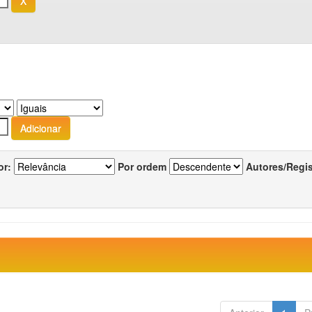
or:
Por ordem
Autores/Regi