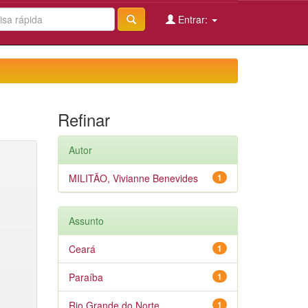
Entrar:
Refinar
Autor
MILITÃO, Vivianne Benevides
1
Assunto
Ceará
1
Paraíba
1
Rio Grande do Norte
1