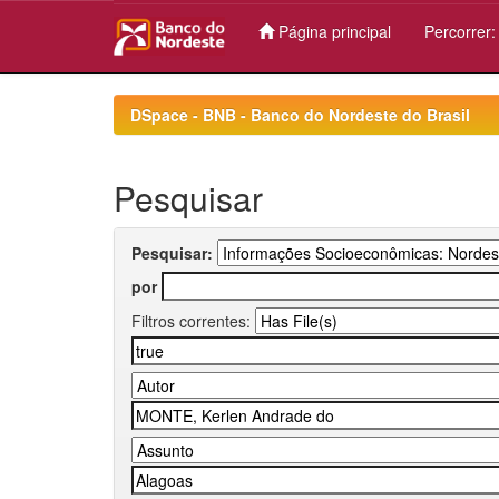
Página principal
Percorrer
Skip
navigation
DSpace - BNB - Banco do Nordeste do Brasil
Pesquisar
Pesquisar:
por
Filtros correntes: