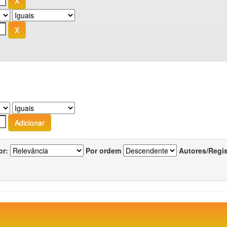
or:
Por ordem
Autores/Regi