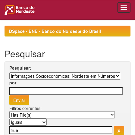
Skip
navigation
DSpace - BNB - Banco do Nordeste do Brasil
Pesquisar
Pesquisar:
por
Filtros correntes: