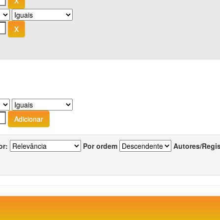
or:
Por ordem
Autores/Regi