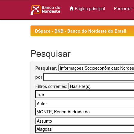
Página principal
Percorrer
Skip
navigation
DSpace - BNB - Banco do Nordeste do Brasil
Pesquisar
Pesquisar:
por
Filtros correntes: