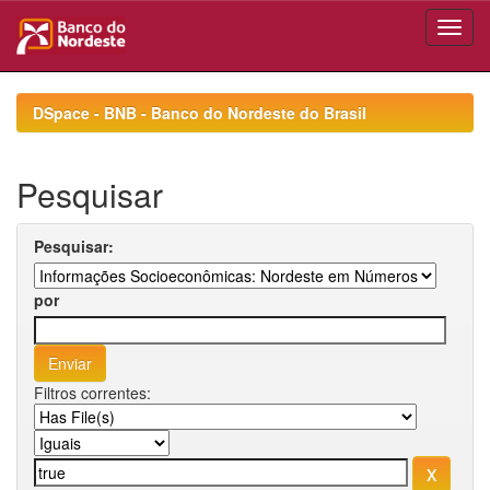
Skip
navigation
DSpace - BNB - Banco do Nordeste do Brasil
Pesquisar
Pesquisar:
por
Filtros correntes: