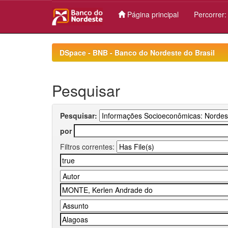
Página principal
Percorrer
Skip
navigation
DSpace - BNB - Banco do Nordeste do Brasil
Pesquisar
Pesquisar:
por
Filtros correntes: