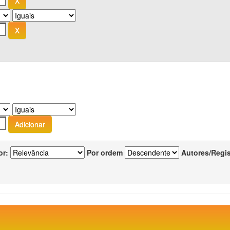
or:
Por ordem
Autores/Regi