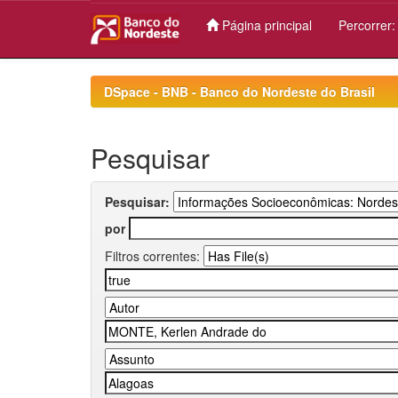
Página principal
Percorrer
Skip
navigation
DSpace - BNB - Banco do Nordeste do Brasil
Pesquisar
Pesquisar:
por
Filtros correntes: