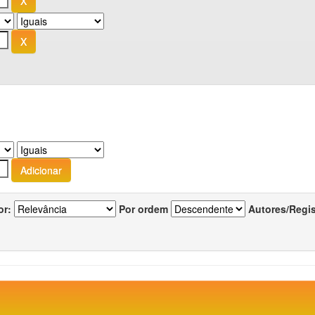
or:
Por ordem
Autores/Regi