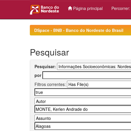
Página principal
Percorrer
Skip
navigation
DSpace - BNB - Banco do Nordeste do Brasil
Pesquisar
Pesquisar:
por
Filtros correntes: