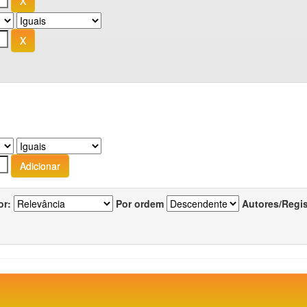
or:
Por ordem
Autores/Regi