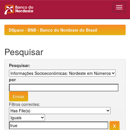
Skip
navigation
DSpace - BNB - Banco do Nordeste do Brasil
Pesquisar
Pesquisar:
por
Filtros correntes: