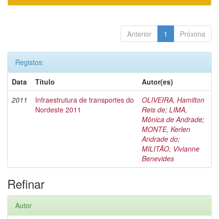
Anterior
1
Próxima
Registos:
Data
Título
Autor(es)
2011
Infraestrutura de transportes do
OLIVEIRA, Hamilton
Nordeste 2011
Reis de
;
LIMA,
Mônica de Andrade
;
MONTE, Kerlen
Andrade do
;
MILITÃO, Vivianne
Benevides
Refinar
Autor