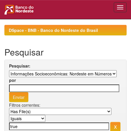
Skip
navigation
DSpace - BNB - Banco do Nordeste do Brasil
Pesquisar
Pesquisar:
por
Filtros correntes: