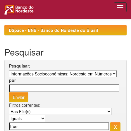
Skip
navigation
DSpace - BNB - Banco do Nordeste do Brasil
Pesquisar
Pesquisar:
por
Filtros correntes: