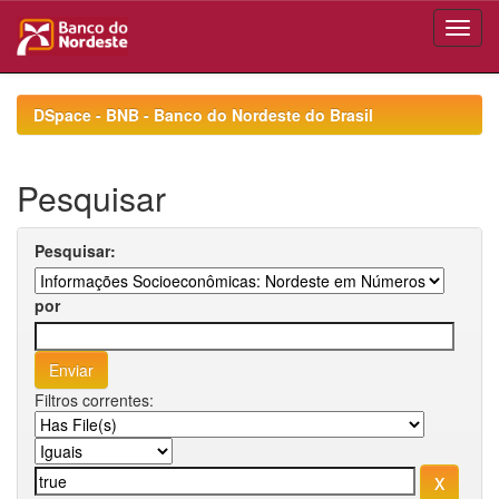
Skip
navigation
DSpace - BNB - Banco do Nordeste do Brasil
Pesquisar
Pesquisar:
por
Filtros correntes: