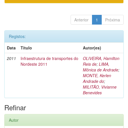
Anterior
1
Próxima
Registos:
Data
Título
Autor(es)
2011
Infraestrutura de transportes do
OLIVEIRA, Hamilton
Nordeste 2011
Reis de
;
LIMA,
Mônica de Andrade
;
MONTE, Kerlen
Andrade do
;
MILITÃO, Vivianne
Benevides
Refinar
Autor