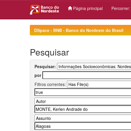
Página principal
Percorrer
Skip
navigation
DSpace - BNB - Banco do Nordeste do Brasil
Pesquisar
Pesquisar:
por
Filtros correntes: