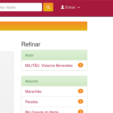
Entrar:
Refinar
Autor
MILITÃO, Vivianne Benevides
1
Assunto
Maranhão
1
Paraíba
1
Rio Grande do Norte
1