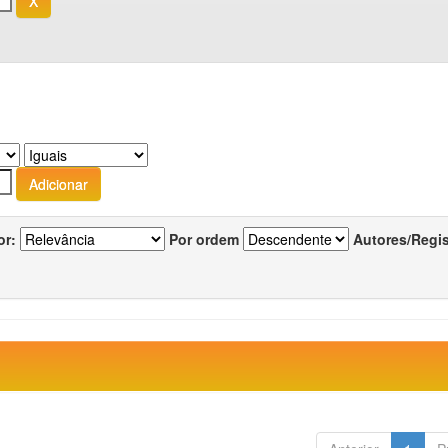
or:
Por ordem
Autores/Regi