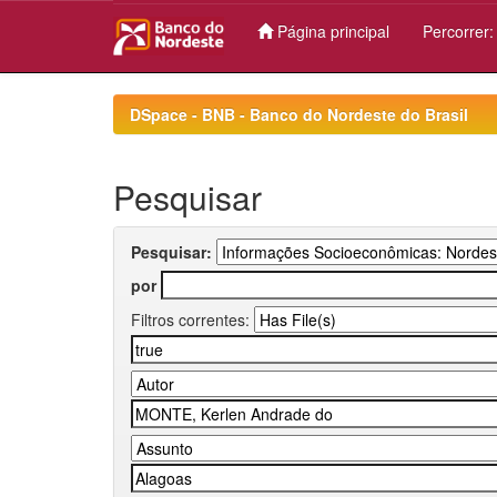
Página principal
Percorrer
Skip
navigation
DSpace - BNB - Banco do Nordeste do Brasil
Pesquisar
Pesquisar:
por
Filtros correntes: