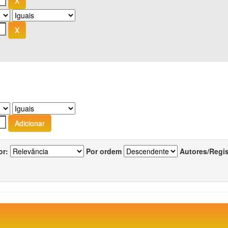
or:
Por ordem
Autores/Regi