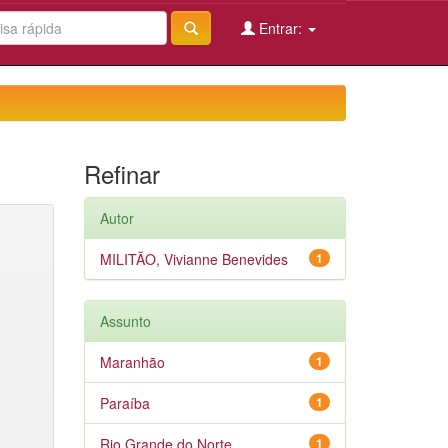
Entrar:
Refinar
Autor
MILITÃO, Vivianne Benevides
1
Assunto
Maranhão
1
Paraíba
1
Rio Grande do Norte
1