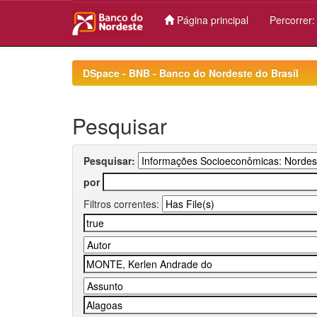
Página principal
Percorrer
Skip
navigation
DSpace - BNB - Banco do Nordeste do Brasil
Pesquisar
Pesquisar:
por
Filtros correntes: