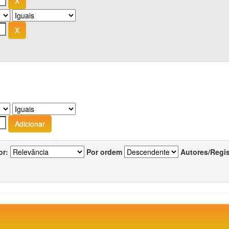
or:
Por ordem
Autores/Regi