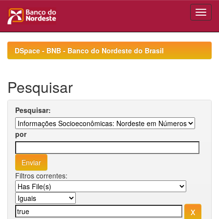
Skip
navigation
DSpace - BNB - Banco do Nordeste do Brasil
Pesquisar
Pesquisar:
por
Filtros correntes: