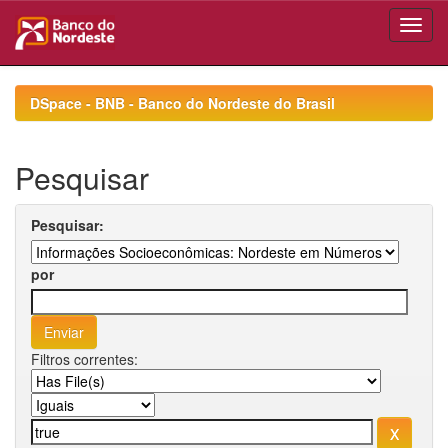
Skip
navigation
DSpace - BNB - Banco do Nordeste do Brasil
Pesquisar
Pesquisar:
por
Filtros correntes: