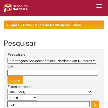
Skip
navigation
DSpace - BNB - Banco do Nordeste do Brasil
Pesquisar
Pesquisar:
por
Filtros correntes: