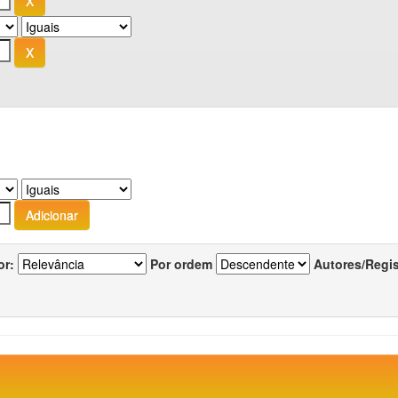
or:
Por ordem
Autores/Regi