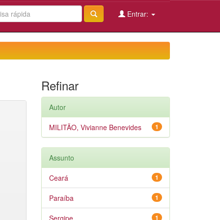
Entrar:
Refinar
Autor
MILITÃO, Vivianne Benevides
1
Assunto
Ceará
1
Paraíba
1
Sergipe
1