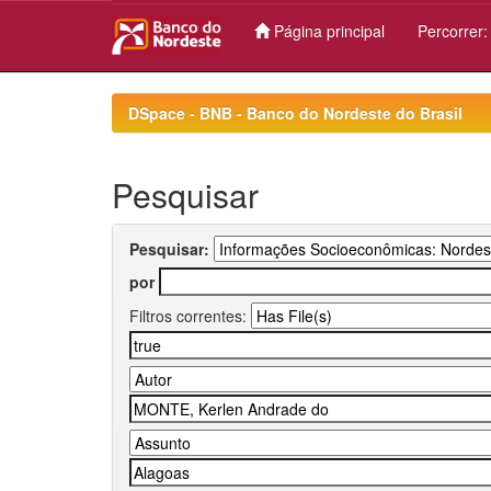
Página principal
Percorrer
Skip
navigation
DSpace - BNB - Banco do Nordeste do Brasil
Pesquisar
Pesquisar:
por
Filtros correntes: