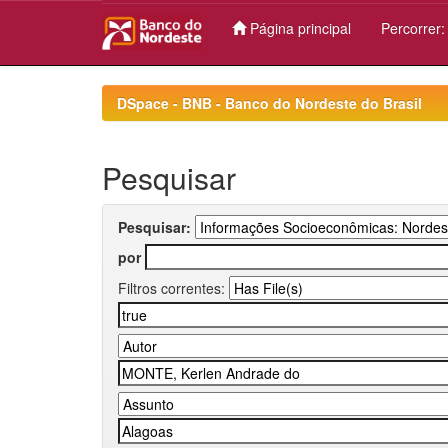
Página principal
Percorrer
Skip
navigation
DSpace - BNB - Banco do Nordeste do Brasil
Pesquisar
Pesquisar:
por
Filtros correntes: