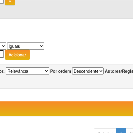
or:
Por ordem
Autores/Regi