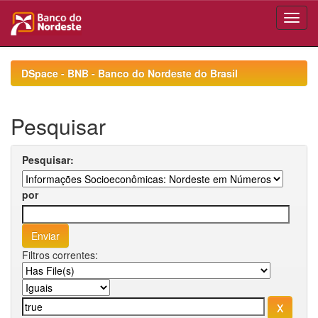
Skip
navigation
DSpace - BNB - Banco do Nordeste do Brasil
Pesquisar
Pesquisar:
por
Filtros correntes: