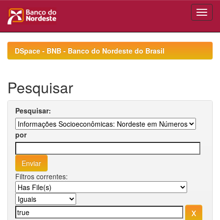
Skip
navigation
DSpace - BNB - Banco do Nordeste do Brasil
Pesquisar
Pesquisar:
por
Filtros correntes: