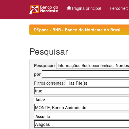
Página principal
Percorrer
Skip
navigation
DSpace - BNB - Banco do Nordeste do Brasil
Pesquisar
Pesquisar:
por
Filtros correntes: