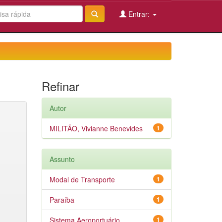
Entrar:
Refinar
Autor
MILITÃO, Vivianne Benevides
1
Assunto
Modal de Transporte
1
Paraíba
1
Sistema Aeroportuário
1