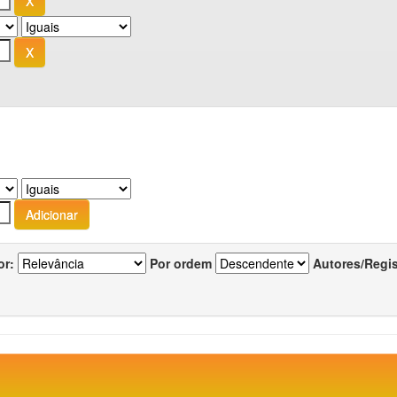
or:
Por ordem
Autores/Regi