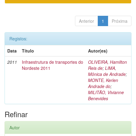
Anterior
1
Próxima
Registos:
Data
Título
Autor(es)
2011
Infraestrutura de transportes do
OLIVEIRA, Hamilton
Nordeste 2011
Reis de
;
LIMA,
Mônica de Andrade
;
MONTE, Kerlen
Andrade do
;
MILITÃO, Vivianne
Benevides
Refinar
Autor