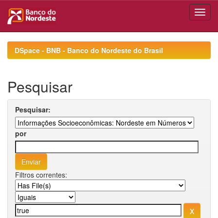
Skip
navigation
DSpace - BNB - Banco do Nordeste do Brasil
Pesquisar
Pesquisar:
por
Filtros correntes: