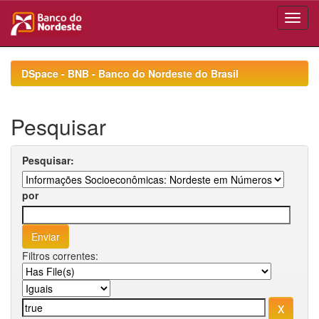
Skip
navigation
DSpace - BNB - Banco do Nordeste do Brasil
Pesquisar
Pesquisar:
por
Filtros correntes: