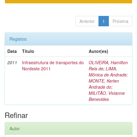
Anterior
1
Próxima
Registos:
Data
Título
Autor(es)
2011
Infraestrutura de transportes do
OLIVEIRA, Hamilton
Nordeste 2011
Reis de
;
LIMA,
Mônica de Andrade
;
MONTE, Kerlen
Andrade do
;
MILITÃO, Vivianne
Benevides
Refinar
Autor