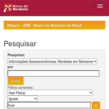
Skip
navigation
DSpace - BNB - Banco do Nordeste do Brasil
Pesquisar
Pesquisar:
por
Filtros correntes: