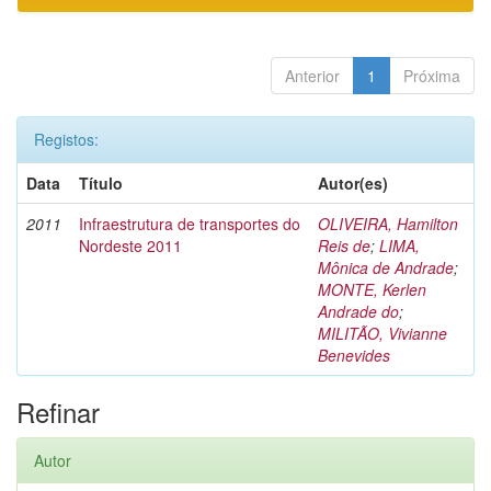
Anterior
1
Próxima
Registos:
Data
Título
Autor(es)
2011
Infraestrutura de transportes do
OLIVEIRA, Hamilton
Nordeste 2011
Reis de
;
LIMA,
Mônica de Andrade
;
MONTE, Kerlen
Andrade do
;
MILITÃO, Vivianne
Benevides
Refinar
Autor