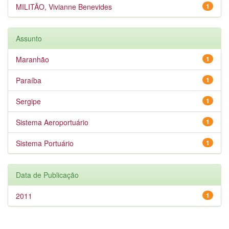
MILITÃO, Vivianne Benevides
1
Assunto
Maranhão
1
Paraíba
1
Sergipe
1
Sistema Aeroportuário
1
Sistema Portuário
1
Data de Publicação
2011
1