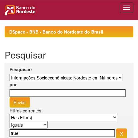
Skip
navigation
DSpace - BNB - Banco do Nordeste do Brasil
Pesquisar
Pesquisar:
por
Filtros correntes: