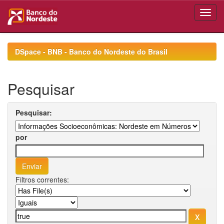
Skip
navigation
DSpace - BNB - Banco do Nordeste do Brasil
Pesquisar
Pesquisar:
por
Filtros correntes: