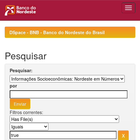
Skip
navigation
DSpace - BNB - Banco do Nordeste do Brasil
Pesquisar
Pesquisar:
por
Filtros correntes: