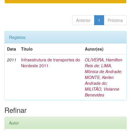
Anterior
1
Próxima
Registos:
Data
Título
Autor(es)
2011
Infraestrutura de transportes do
OLIVEIRA, Hamilton
Nordeste 2011
Reis de
;
LIMA,
Mônica de Andrade
;
MONTE, Kerlen
Andrade do
;
MILITÃO, Vivianne
Benevides
Refinar
Autor