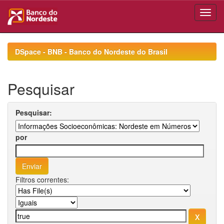
Skip
navigation
DSpace - BNB - Banco do Nordeste do Brasil
Pesquisar
Pesquisar:
por
Filtros correntes: