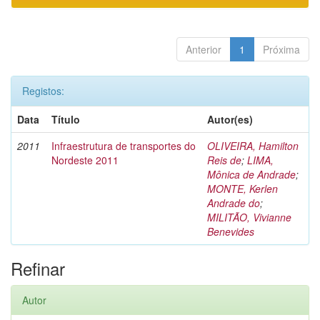
Anterior
1
Próxima
Registos:
Data
Título
Autor(es)
2011
Infraestrutura de transportes do
OLIVEIRA, Hamilton
Nordeste 2011
Reis de
;
LIMA,
Mônica de Andrade
;
MONTE, Kerlen
Andrade do
;
MILITÃO, Vivianne
Benevides
Refinar
Autor