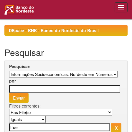
Skip
navigation
DSpace - BNB - Banco do Nordeste do Brasil
Pesquisar
Pesquisar:
por
Filtros correntes: