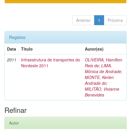
Anterior
1
Próxima
Registos:
Data
Título
Autor(es)
2011
Infraestrutura de transportes do
OLIVEIRA, Hamilton
Nordeste 2011
Reis de
;
LIMA,
Mônica de Andrade
;
MONTE, Kerlen
Andrade do
;
MILITÃO, Vivianne
Benevides
Refinar
Autor