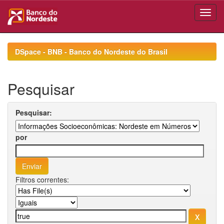
Skip
navigation
DSpace - BNB - Banco do Nordeste do Brasil
Pesquisar
Pesquisar:
por
Filtros correntes: