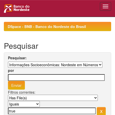
Skip
navigation
DSpace - BNB - Banco do Nordeste do Brasil
Pesquisar
Pesquisar:
por
Filtros correntes: