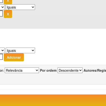
or:
Por ordem
Autores/Regi