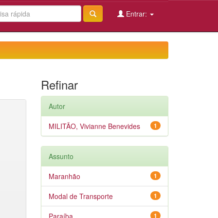
Entrar:
Refinar
Autor
MILITÃO, Vivianne Benevides
1
Assunto
Maranhão
1
Modal de Transporte
1
Paraíba
1