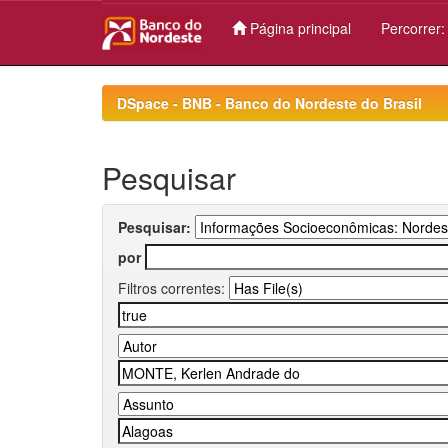
Página principal
Percorrer
Skip
navigation
DSpace - BNB - Banco do Nordeste do Brasil
Pesquisar
Pesquisar:
por
Filtros correntes: