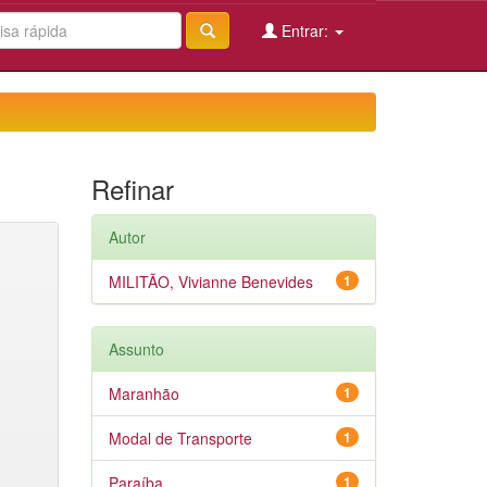
Entrar:
Refinar
Autor
MILITÃO, Vivianne Benevides
1
Assunto
Maranhão
1
Modal de Transporte
1
Paraíba
1