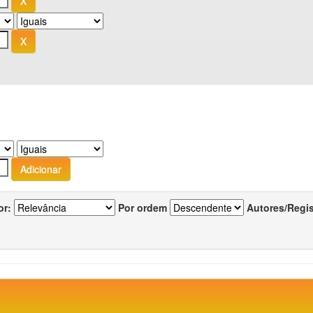
or:
Por ordem
Autores/Regi