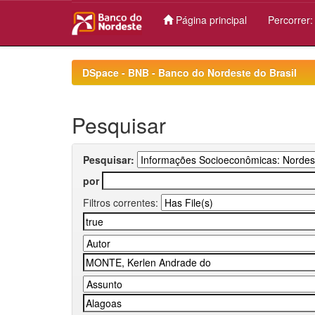
Página principal
Percorrer
Skip
navigation
DSpace - BNB - Banco do Nordeste do Brasil
Pesquisar
Pesquisar:
por
Filtros correntes: