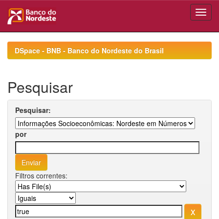
Skip
navigation
DSpace - BNB - Banco do Nordeste do Brasil
Pesquisar
Pesquisar:
por
Filtros correntes: