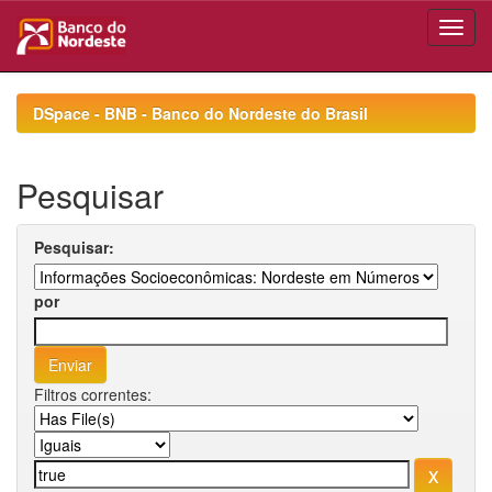
Skip
navigation
DSpace - BNB - Banco do Nordeste do Brasil
Pesquisar
Pesquisar:
por
Filtros correntes: