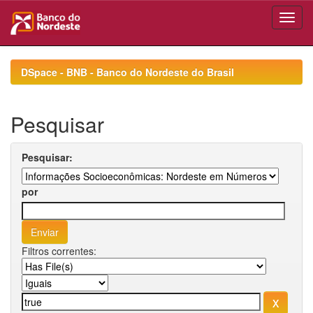
Skip
navigation
DSpace - BNB - Banco do Nordeste do Brasil
Pesquisar
Pesquisar:
por
Filtros correntes: