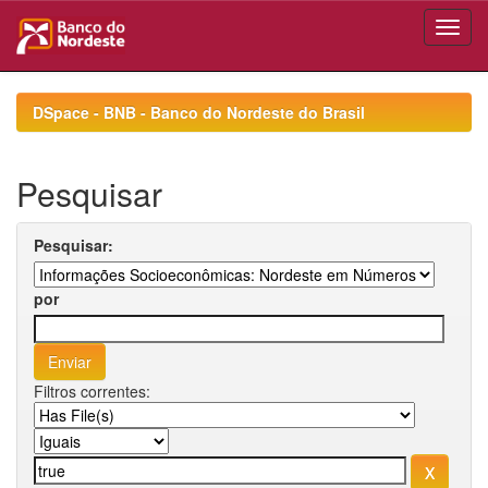
Skip
navigation
DSpace - BNB - Banco do Nordeste do Brasil
Pesquisar
Pesquisar:
por
Filtros correntes: