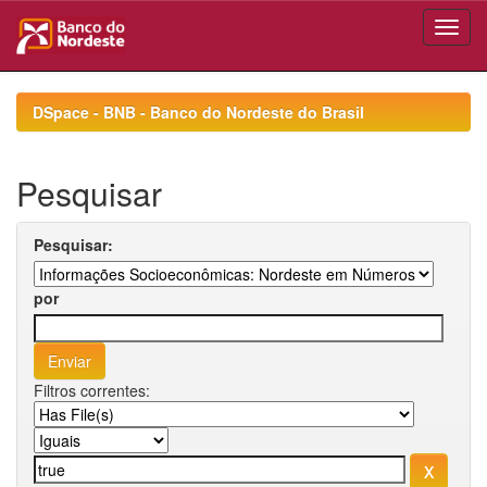
Skip
navigation
DSpace - BNB - Banco do Nordeste do Brasil
Pesquisar
Pesquisar:
por
Filtros correntes: