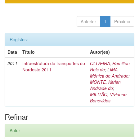
Anterior
1
Próxima
Registos:
Data
Título
Autor(es)
2011
Infraestrutura de transportes do
OLIVEIRA, Hamilton
Nordeste 2011
Reis de
;
LIMA,
Mônica de Andrade
;
MONTE, Kerlen
Andrade do
;
MILITÃO, Vivianne
Benevides
Refinar
Autor