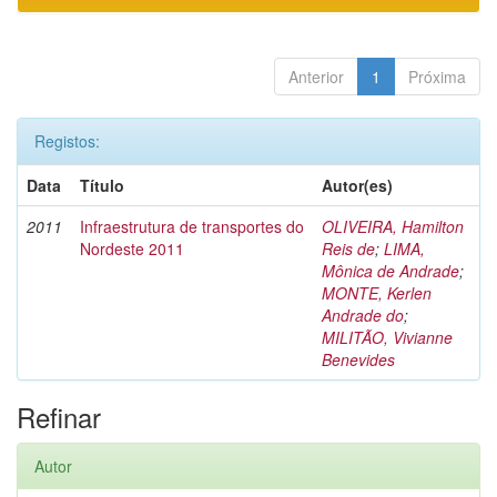
Anterior
1
Próxima
Registos:
Data
Título
Autor(es)
2011
Infraestrutura de transportes do
OLIVEIRA, Hamilton
Nordeste 2011
Reis de
;
LIMA,
Mônica de Andrade
;
MONTE, Kerlen
Andrade do
;
MILITÃO, Vivianne
Benevides
Refinar
Autor