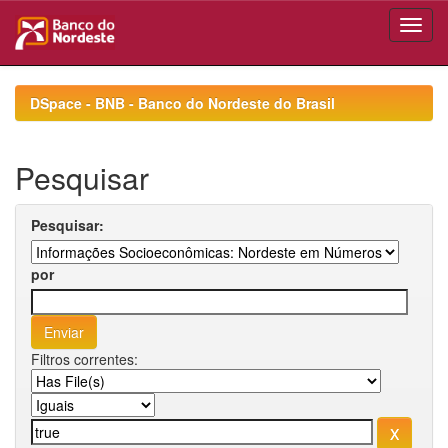
Skip
navigation
DSpace - BNB - Banco do Nordeste do Brasil
Pesquisar
Pesquisar:
por
Filtros correntes: