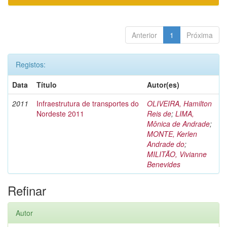
Anterior
1
Próxima
Registos:
Data
Título
Autor(es)
2011
Infraestrutura de transportes do
OLIVEIRA, Hamilton
Nordeste 2011
Reis de
;
LIMA,
Mônica de Andrade
;
MONTE, Kerlen
Andrade do
;
MILITÃO, Vivianne
Benevides
Refinar
Autor