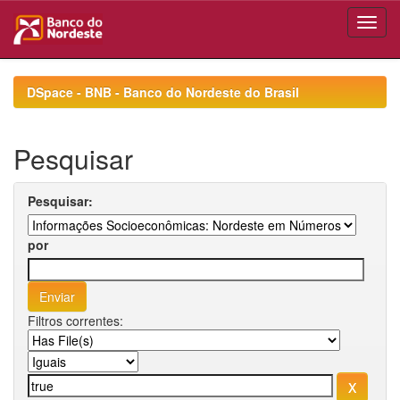
Skip
navigation
DSpace - BNB - Banco do Nordeste do Brasil
Pesquisar
Pesquisar:
por
Filtros correntes: