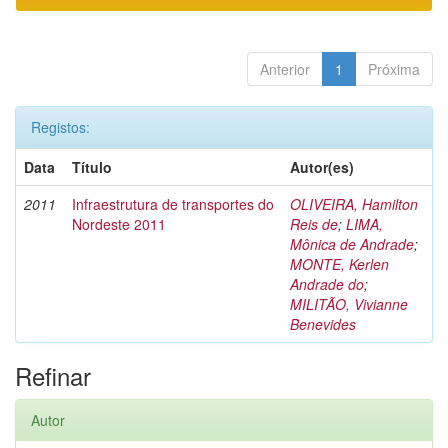
Anterior
1
Próxima
Registos:
Data
Título
Autor(es)
2011
Infraestrutura de transportes do
OLIVEIRA, Hamilton
Nordeste 2011
Reis de
;
LIMA,
Mônica de Andrade
;
MONTE, Kerlen
Andrade do
;
MILITÃO, Vivianne
Benevides
Refinar
Autor