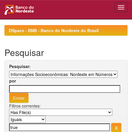
Skip
navigation
DSpace - BNB - Banco do Nordeste do Brasil
Pesquisar
Pesquisar:
por
Filtros correntes: