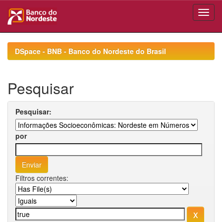
Skip
navigation
DSpace - BNB - Banco do Nordeste do Brasil
Pesquisar
Pesquisar:
por
Filtros correntes: