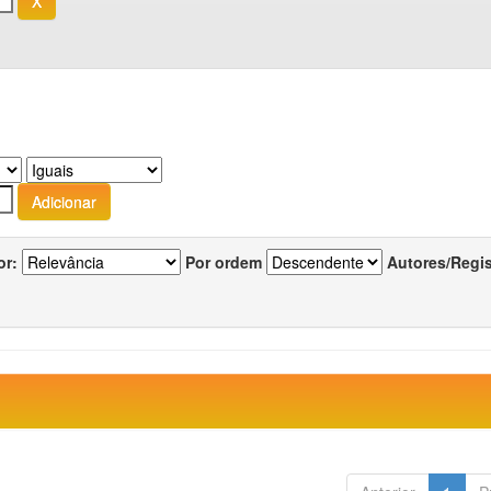
or:
Por ordem
Autores/Regi