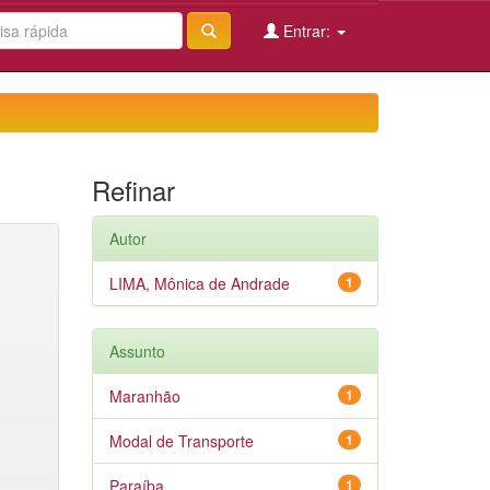
Entrar:
Refinar
Autor
LIMA, Mônica de Andrade
1
Assunto
Maranhão
1
Modal de Transporte
1
Paraíba
1