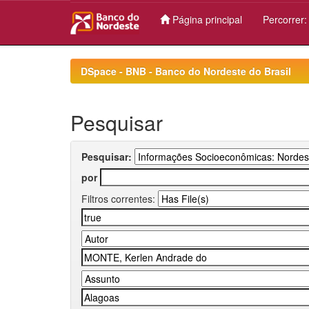
Página principal
Percorrer
Skip
navigation
DSpace - BNB - Banco do Nordeste do Brasil
Pesquisar
Pesquisar:
por
Filtros correntes: